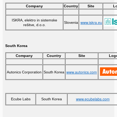
Company
Country
Site
L
ISKRA, elektro in sistemske
www.iskra.eu
Slovenia
rešitve, d.o.o.
South Korea
Company
Country
Site
Log
www.autonics.com
Autonics Corporation
South Korea
www.ecubelabs.com
Ecube Labs
South Korea