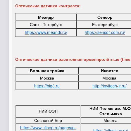
Оптические датчики контраста:
Меандр
Сенсор
Санкт-Петербург
Екатеринбург
https://www.meandr.ru/
https://sensor-com.ru/
Оптические датчики расстояния времяпролётные (time-o
Большая тройка
Инвитех
Москва
Москва
https://big3.ru
http://invitech-ir.ru/
НИИ Полюс им. М.Ф
НИИ ОЭП
Стельмаха
Сосновый Бор
Москва
https://www.niioep.ru/pages/p-
https://niipolyus.ru/