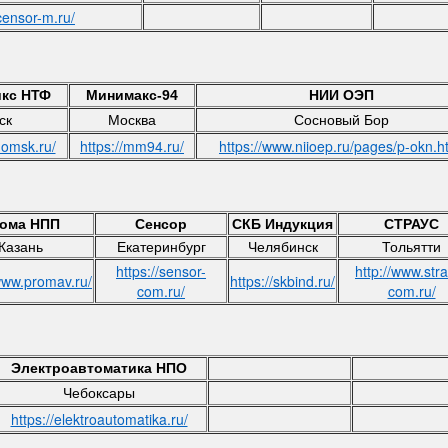
censor-m.ru/
кс НТФ
Минимакс-94
НИИ ОЭП
ск
Москва
Сосновый Бор
-omsk.ru/
https://mm94.ru/
https://www.niioep.ru/pages/p-okn.h
ома НПП
Сенсор
СКБ Индукция
СТРАУС
Казань
Екатеринбург
Челябинск
Тольятти
https://sensor-
http://www.str
/www.promav.ru/
https://skbind.ru/
com.ru/
com.ru/
Электроавтоматика НПО
Чебоксары
https://elektroautomatika.ru/