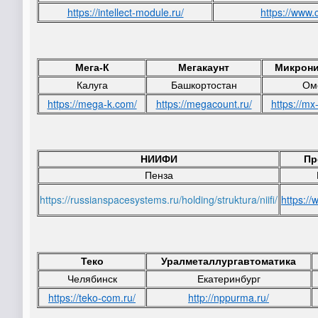
https://intellect-module.ru/
https://www.
Мега-К
Мегакаунт
Микрони
Калуга
Башкортостан
Ом
https://mega-k.com/
https://megacount.ru/
https://mx
НИИФИ
Пр
Пенза
https://russianspacesystems
.ru/holding/struktura/niifi/
https:/
Теко
Уралметаллургавтоматика
Челябинск
Екатеринбург
https://teko-com.ru/
http://nppurma.ru/