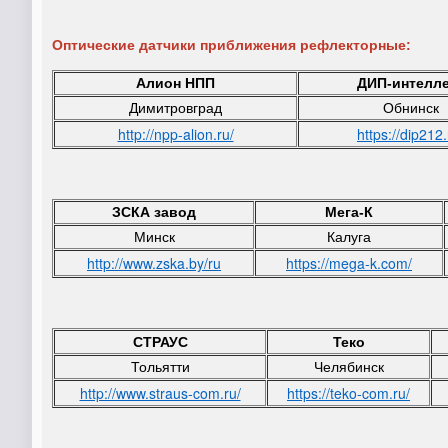
Оптические датчики приближения рефлекторные:
Алион НПП
ДИП-интелле
Димитровград
Обнинск
http://npp-alion.ru/
https://dip212.
ЗСКА завод
Мега-К
Минск
Калуга
http://www.zska.by/ru
https://mega-k.com/
СТРАУС
Теко
Тольятти
Челябинск
http://www.straus-com.ru/
https://teko-com.ru/