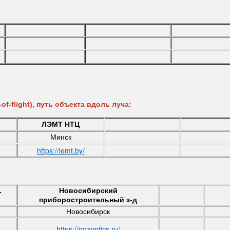
f-flight), путь объекта вдоль луча:
ЛЭМТ НТЦ
Минск
https://lemt.by/
.
Новосибирский
приборостроительный з-д
Новосибирск
https://npzoptics.ru/