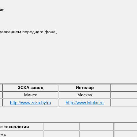
в:
одавлением переднего фона,
ЗСКА завод
Интелар
Минск
Москва
http://www.zska.by/ru
http://www.intelar.ru
е технологии
рмь