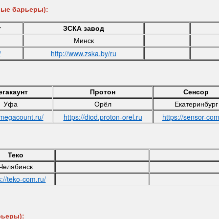
вые барьеры):
т
ЗСКА завод
Минск
/
http://www.zska.by/ru
егакаунт
Протон
Сенсор
Уфа
Орёл
Екатеринбург
/megacount.ru/
https://diod.proton-orel.ru
https://sensor-com
Теко
Челябинск
s://teko-com.ru/
рьеры):