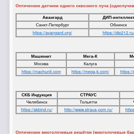
Оптические датчики одного сквозного луча (однолуче
Авангард
ДИП-интеллек
Санкт-Петербург
Обнинск
https://avangard.org/
https://dip212.ru
Машюнит
Мега-К
М
Москва
Калуга
https://machunit.com
https://mega-k.com/
https:/
СКБ Индукция
СТРАУС
Челябинск
Тольятти
https://skbind.ru/
http://www.straus-com.ru/
http
Оптические многолучевые решётки (многолучевые ба