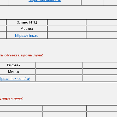
Элинс НТЦ
Москва
https://elins.ru
ть объекта вдоль луча:
Рифтек
Минск
tps://riftek.com/ru/
улярен лучу: