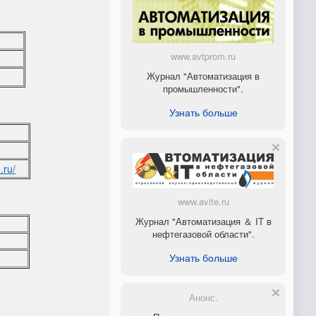
www.avtprom.ru
Журнал "Автоматизация в
промышленности".
Узнать больше
.ru/
www.avite.ru
Журнал "Автоматизация ＆ IT в
нефтегазовой области".
Узнать больше
Анонс.